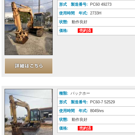
形式 製造番号:
PC60 49273
使用時間 年式:
2733H
状態:
動作良好
価格:
売約済
種類:
バックホー
形式 製造番号:
PC60-7 52529
使用時間 年式:
8045hrs
状態:
動作良好
価格:
売約済