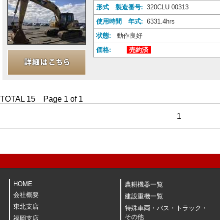
形式 製造番号:
320CLU 00313
使用時間 年式:
6331.4hrs
状態:
動作良好
価格:
売約済
TOTAL 15 Page 1 of 1
1
HOME
農耕機器一覧
会社概要
建設重機一覧
東北支店
特殊車両・バス・トラック・
その他
福岡支店