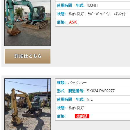
使用時間 年式:
4034H
状態:
動作良好、ﾗﾊﾞｰﾊﾟｯﾄﾞ付、ｴｱｺﾝ付
価格:
ASK
種類:
バックホー
形式 製造番号:
SK024 PV02277
使用時間 年式:
NIL
状態:
動作良好
価格:
売約済