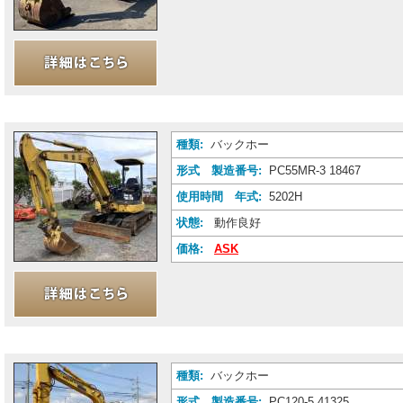
種類:
バックホー
形式 製造番号:
PC55MR-3 18467
使用時間 年式:
5202H
状態:
動作良好
価格:
ASK
種類:
バックホー
形式 製造番号:
PC120-5 41325