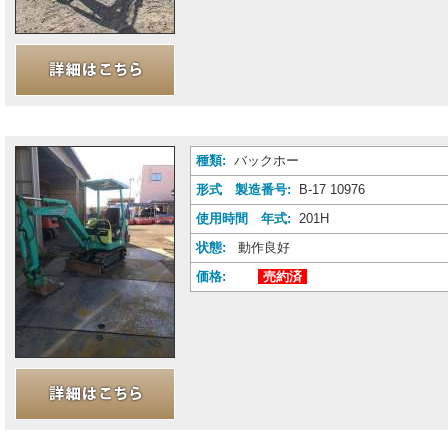
種類:
バックホー
形式 製造番号:
B-17 10976
使用時間 年式:
201H
状態:
動作良好
価格:
売約済