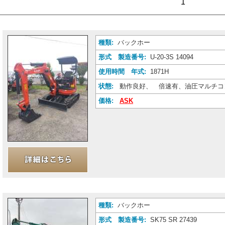
1
種類:
バックホー
形式 製造番号:
U-20-3S 14094
使用時間 年式:
1871H
状態:
動作良好、 倍速有、油圧マルチコ
価格:
ASK
種類:
バックホー
形式 製造番号:
SK75 SR 27439