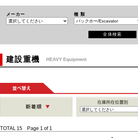
メーカー
種 類
全体検索
建設重機
HEAVY Equipment
並
べ
替
え
TOTAL 15 Page 1 of 1