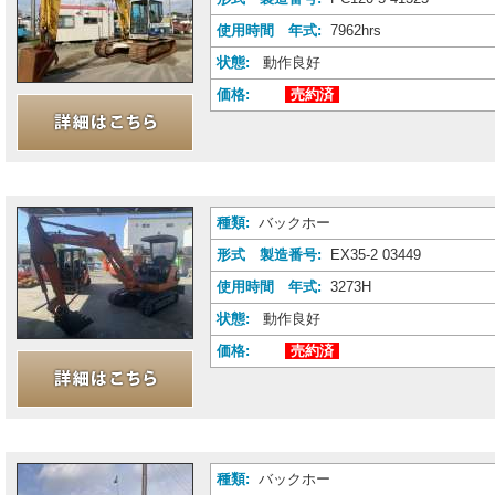
使用時間 年式:
7962hrs
状態:
動作良好
価格:
売約済
種類:
バックホー
形式 製造番号:
EX35-2 03449
使用時間 年式:
3273H
状態:
動作良好
価格:
売約済
種類:
バックホー