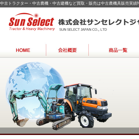
中古トラクター・中古農機・中古建機など買取・販売は中古農機具販売実績N
SPECIALIST
農機具【特選】
建設重機
特殊車輛・バス・トラック
取扱い車種一覧
海外輸出モデル一覧
OF
USED
JAPAN
FARM
TRACTOR
＆
CONSTRUCTION
MACHINERY