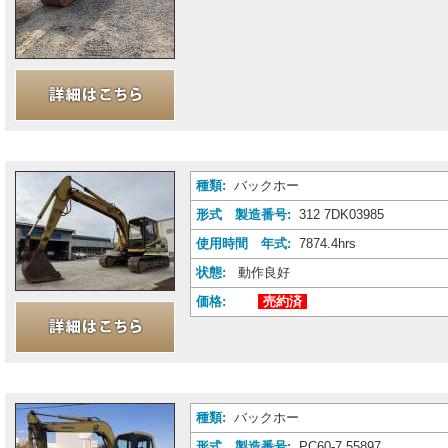
種類:
バックホー
形式 製造番号:
312 7DK03985
使用時間 年式:
7874.4hrs
状態:
動作良好
価格:
売約済
種類:
バックホー
形式 製造番号:
PC60-7 55897