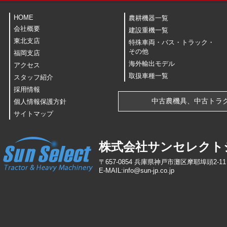
HOME
農耕機器一覧
会社概要
建設重機一覧
東北支店
特殊車両・バス・トラック・
その他
福岡支店
海外輸出モデル
アクセス
取扱車種一覧
スタッフ紹介
採用情報
中古農機具、中古トラ
個人情報保護方針
サイトマップ
株式会社サンセレクト
〒657-0854 兵庫県神戸市灘区摩耶埠頭2-11 TEL
E-MAIL:info
@
sun-jp
.
co
.
jp