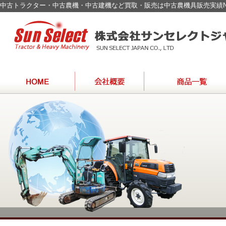
中古トラクター・中古農機・中古建機など買取・販売は中古農機具販売実績N
SPECIALIST
農機具【特選】
建設重機
特殊車輛・バス・トラック
取扱い車種一覧
海外輸出モデル一覧
OF
USED
JAPAN
FARM
TRACTOR
＆
CONSTRUCTION
MACHINERY