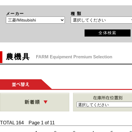
メーカー
種 類
全体検索
農機具
FARM Equipment Premium Selection
並
べ
替
え
TOTAL 164 Page 1 of 11