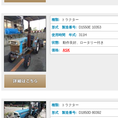
種類:
トラクター
形式 製造番号:
D1550E 10353
使用時間 年式:
311H
状態:
動作良好、ロータリー付き
価格:
ASK
種類:
トラクター
形式 製造番号:
D1850D 80392