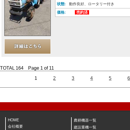
状態:
動作良好、ロータリー付き
価格:
売約済
TOTAL 164 Page 1 of 11
1
2
3
4
5
HOME
農耕機器一覧
会社概要
建設重機一覧