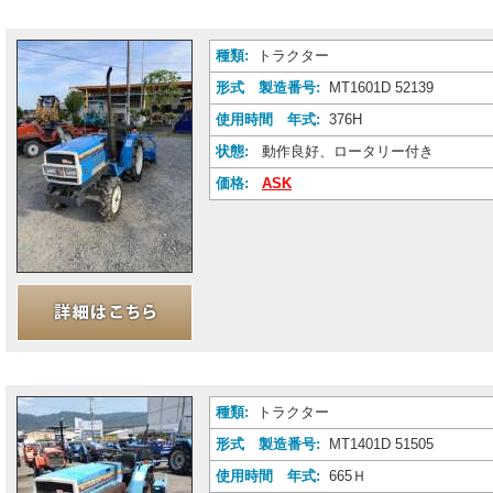
種類:
トラクター
形式 製造番号:
MT1601D 52139
使用時間 年式:
376H
状態:
動作良好、ロータリー付き
価格:
ASK
種類:
トラクター
形式 製造番号:
MT1401D 51505
使用時間 年式:
665Ｈ