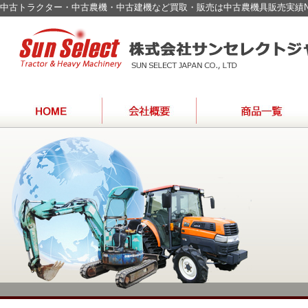
中古トラクター・中古農機・中古建機など買取・販売は中古農機具販売実績N
SPECIALIST
農機具【特選】
建設重機
特殊車輛・バス・トラック
取扱い車種一覧
海外輸出モデル一覧
OF
USED
JAPAN
FARM
TRACTOR
＆
CONSTRUCTION
MACHINERY