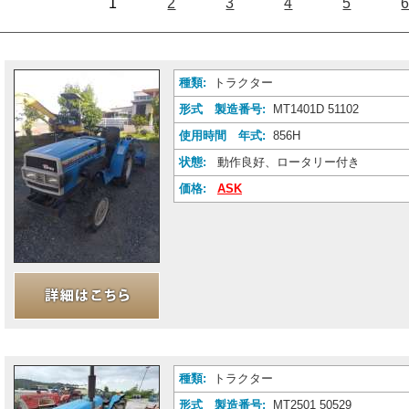
1
2
3
4
5
種類:
トラクター
形式 製造番号:
MT1401D 51102
使用時間 年式:
856H
状態:
動作良好、ロータリー付き
価格:
ASK
種類:
トラクター
形式 製造番号:
MT2501 50529